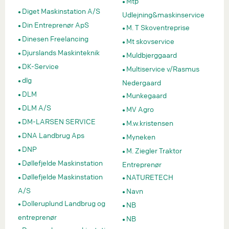
Mtp
Diget Maskinstation A/S
Udlejning&maskinservice
Din Entreprenør ApS
M. T Skoventreprise
Dinesen Freelancing
Mt skovservice
Djurslands Maskinteknik
Muldbjerggaard
DK-Service
Multiservice v/Rasmus
dlg
Nedergaard
DLM
Munkegaard
DLM A/S
MV Agro
DM-LARSEN SERVICE
M.w.kristensen
DNA Landbrug Aps
Myneken
DNP
M. Ziegler Traktor
Døllefjelde Maskinstation
Entreprenør
Døllefjelde Maskinstation
NATURETECH
A/S
Navn
Dolleruplund Landbrug og
NB
entreprenør
NB