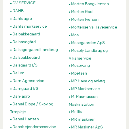
CV SERVICE
Morten Bang Jensen
DAHB
Morten Gad
Dahls agro
Morten Iversen
Dahl’s markservice
Mortensen's Haveservice
Dalbakkegaard
Mos
Dalhavegård
Mosegaarden ApS
Dalsagergaard Landbrug
Mosely Landbrug og
Dalsbakkegård
Vikarservice
Dalsgaard I/S
Mosevang
Dalum
Mpetsen
Dam Agroservice
MP Have og anlæg
Damgaard I/S
MP Markservice
Dan-agro
M. Rasmussen
Daniel Dippel/ Skov og
Maskinstation
Mr flis
Træpleje
Daniel Hansen
MR maskiner
Dansk ejendomsservice
MR Maskiner ApS