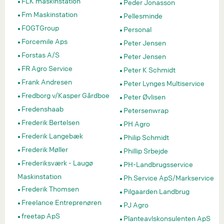
FLK maskinstation
Peder Jonasson
Fm Maskinstation
Pellesminde
FOGTGroup
Personal
Forcemile Aps
Peter Jensen
Forstas A/S
Peter Jensen
FR Agro Service
Peter K Schmidt
Frank Andresen
Peter Lynges Multiservice
Fredborg v/Kasper Gårdboe
Peter Øvlisen
Fredenshaab
Petersenwrap
Frederik Bertelsen
PH Agro
Frederik Langebæk
Philip Schmidt
Frederik Møller
Phillip Srbejde
Frederiksværk - Laugø
PH-Landbrugsservice
Maskinstation
Ph.Service ApS/Markservice
Frederik Thomsen
Pilgaarden Landbrug
Freelance Entreprenøren
PJ Agro
freetap ApS
Planteavlskonsulenten ApS