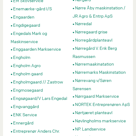
EM Skovservice
Nørre Åby maskinstation /
Enemærke-gård I/S
JR Agro & Entrp ApS
Engaarden
Nørredal
Engdigegaard
Nørregaard grise
Engedals Mark og
Norregårdplanteavl
Maskinservice
Nørregård V. Erik Berg
Enggaarden Markservice
Rasmussen
Engholm
Nørremaakinatation
Engholm Agro
Nørremarks Maskinstation
Engholm gaard
Nørrevang v/Søren
Engholmgaard // Zastrow
Sørensen
Engmosegaard
Nørrgaard Markservice
Engsøgaard/V Lars Engedal
NORTEK Entreprenøren ApS
Engvanggård
Nørtjæret planteavl
ENK Service
Nøvlingholms markservice
Ennergård
NP. Landservice
Entreprenør Anders Chr.