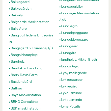
Bakkegaard
Lundagerbiler
Bakkegården
Lundager Maskinstation
Bakkely
ApS
Balgaarde Maskinstation
Lund Agro
Balle Agro
Lundebjerggaard
Bang og Hedens Entreprise
Lundebjerggaard
I/S
Lundgaard
Bangsgård & Fruenshøj I/S
Lundgård
Bangs Naturpleje
lundholt v. Mikkel Groth
Bargholz
Lunds Agro
Barritskov Landbrug
Lyby møllegårde
Barry Davis Farm
Lykkegaarden
Båstlundgård
Lykkegård
Bathau
Lykousminde
Bays Maskinstation
Lykousminde
BBHG Consulting
Lyne Potatis
BBK maskinstation