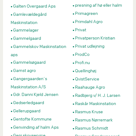
presning af hø eller halm
Galten Overgaard Aps
Primagreen
Gamlevældegård
Primdahl Agro
Maskinstation
Privat
Gammelager
Privatperson Kristian
Gammelgaard
Privat udlejning
Gammelskov Maskinstation
ProdCo
aps
Gammelsøgaard
Profi.nu
Gamst agro
Quellinghøj
Gangergaarden´s
QvistService
Maskinstation A/S
Raahauge Agro
Gdr. Danni Kjeld Jensen
Radbjerg v/ H. J. Larsen
Gedserledgaard
Raskår Maskinstation
Gellerupgaard
Rasmus Kruse
Gentofte Kommune
Rasmus Nørremark
Genvinding af halm Aps
Rasmus Schmidt
Gepi skovservice