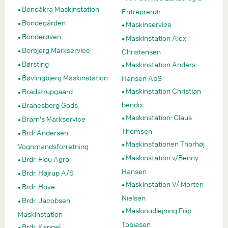
Bondåkra Maskinstation
Entreprenør
Bondegården
Maskinservice
Bonderøven
Maskinstation Alex
Borbjerg Markservice
Christensen
Børsting
Maskinstation Anders
Bøvlingbjerg Maskinstation
Hansen ApS
Maskinstation Christian
Bradstrupgaard
bendix
Brahesborg Gods
Maskinstation-Claus
Bram's Markservice
Thomsen
Brdr.Andersen
Maskinstationen Thorhøj
Vognmandsforretning
Maskinstation v/Benny
Brdr. Flou Agro
Hansen
Brdr. Højrup A/S
Maskinstation V/ Morten
Brdr. Hove
Nielsen
Brdr. Jacobsen
Maskinudlejning Filip
Maskinstation
Tobiasen
Brdr. Kappel