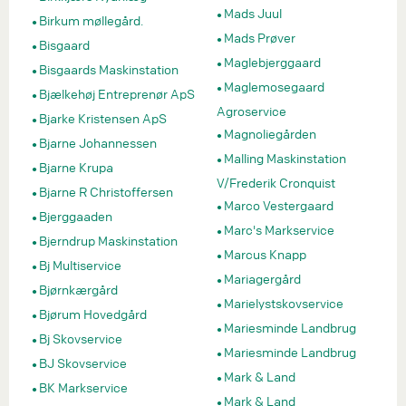
Mads Juul
Birkum møllegård.
Mads Prøver
Bisgaard
Maglebjerggaard
Bisgaards Maskinstation
Maglemosegaard
Bjælkehøj Entreprenør ApS
Agroservice
Bjarke Kristensen ApS
Magnoliegården
Bjarne Johannessen
Malling Maskinstation
Bjarne Krupa
V/Frederik Cronquist
Bjarne R Christoffersen
Marco Vestergaard
Bjerggaaden
Marc's Markservice
Bjerndrup Maskinstation
Marcus Knapp
Bj Multiservice
Mariagergård
Bjørnkærgård
Marielystskovservice
Bjørum Hovedgård
Mariesminde Landbrug
Bj Skovservice
Mariesminde Landbrug
BJ Skovservice
Mark & Land
BK Markservice
Mark & Land