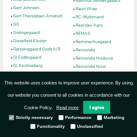
Rasmus Søndergaaard
Gert Johnsen
Raun Wrap
Gert Therkildsen Arnsholt
RC-Multimand
GG
Reerslev Agro
Gislingegaard
REMAS
Gisselfeld Kloster
Remmerhusgaard
Gjessinggaard Gods A/S
Remondis
Gl.Fodbygaard
Remondis Hvidovre
Gl. Kirstineberg
Remondis Nord
Gl. Skovhavegård ApS
René meyhoff
GM-maskinstation
Revl & krat
This website uses cookies to improve user experience. By using
Goodvalley
Revlsbjerggaard
our website you consent to all cookies in accordance with our
Gram Møllegård
Rigel Transport & Handel
Granhøjgaard
I agree
ApS
Cookie Policy.
Read more
Granly
Riisengaard
Strictly necessary
Performance
Marketing
Granly Urup
Rind Vestergaard
Functionality
Unclassified
Gravlund Grader
ring til firma