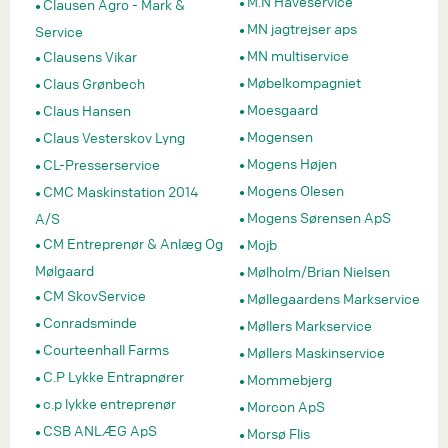
M.N Haveservice
Clausen Agro - Mark &
MN jagtrejser aps
Service
MN multiservice
Clausens Vikar
Møbelkompagniet
Claus Grønbech
Moesgaard
Claus Hansen
Mogensen
Claus Vesterskov Lyng
Mogens Højen
CL-Presserservice
Mogens Olesen
CMC Maskinstation 2014
Mogens Sørensen ApS
A/S
CM Entreprenør & Anlæg Og
Mojb
Mølgaard
Mølholm/Brian Nielsen
CM SkovService
Møllegaardens Markservice
Conradsminde
Møllers Markservice
Courteenhall Farms
Møllers Maskinservice
C.P Lykke Entrapnører
Mommebjerg
c.p lykke entreprenør
Morcon ApS
CSB ANLÆG ApS
Morsø Flis