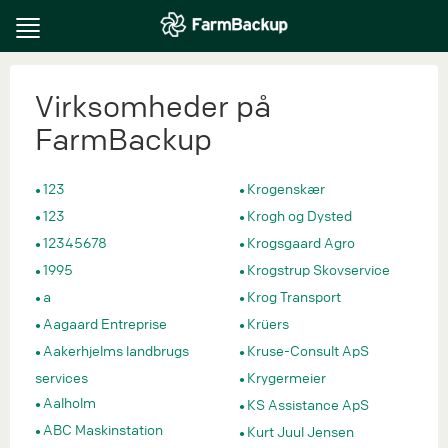
Toggle
navigation
Virksomheder på
FarmBackup
123
Krogenskær
123
Krogh og Dysted
12345678
Krogsgaard Agro
1995
Krogstrup Skovservice
a
Krog Transport
Aagaard Entreprise
Krüers
Aakerhjelms landbrugs
Kruse-Consult ApS
services
Krygermeier
Aalholm
KS Assistance ApS
ABC Maskinstation
Kurt Juul Jensen