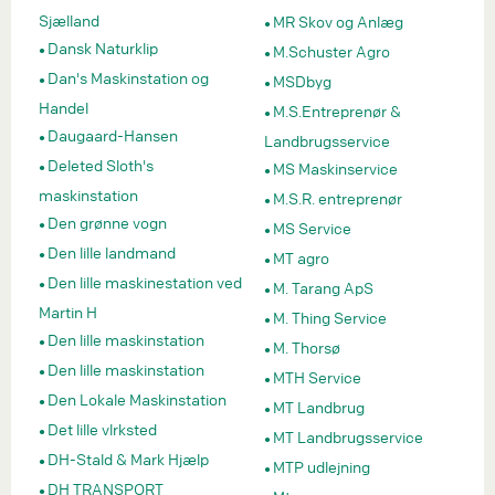
Sjælland
MR Skov og Anlæg
Dansk Naturklip
M.Schuster Agro
Dan's Maskinstation og
MSDbyg
Handel
M.S.Entreprenør &
Daugaard-Hansen
Landbrugsservice
Deleted Sloth's
MS Maskinservice
maskinstation
M.S.R. entreprenør
Den grønne vogn
MS Service
Den lille landmand
MT agro
Den lille maskinestation ved
M. Tarang ApS
Martin H
M. Thing Service
Den lille maskinstation
M. Thorsø
Den lille maskinstation
MTH Service
Den Lokale Maskinstation
MT Landbrug
Det lille vlrksted
MT Landbrugsservice
DH-Stald & Mark Hjælp
MTP udlejning
DH TRANSPORT