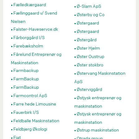
Fælledkærgaard
Ø-Slam ApS
Fællinggaard v/ Svend
Østerby og Co
Nielsen
Østergaard
Falster-Haveservce.dk
Østergaard
Fårborggård I/S
Østergård
Farebæksholm
Øster Hjelm
Fårelund Entreprenør og
Øster Oustrup
Maskinstation
Øster stokbro
Farmbackup
Østervang Maskinstation
FarmBackup
ApS
FarmBackup
Østerviggård
Farmcontrol ApS
Østjysk entreprenør og
Farre hede Limousine
maskinstation
Fauerbirk I/S
Østjysk entreprenør og
Feldballe Maskinstation
maskinstation
Feldbjerg Økologi
Østrup maskinstation
Fiat
Otrada group