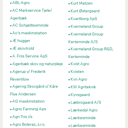
ABL-Agro
Kurt Matzen
AC Markservice Tjele/
Kurt Østergsard
Agerbæk
Kvartborg ApS
AC Schjødtesminde
Kverneland Group
Ac's maskinstation
Kverneland Group
Æ hugger
Kerteminde A/S
Æ skovtrold
Kverneland Group R&D,
A. Friis Service ApS
Kerteminde
Agerbæk skov og naturpleje
Kvist Agro
Agerup v/ Frederik
Kvisten
Reventlow
Kvn Agro
Agervig Skovgård v/ Kåre
KW Agriteknik
Flye Andersen
Kyvsgaard
AG maskinstation
Læbrogaard A/S
Agrio Farming Aps
Lærkedal Agro
Agri Trio i/s
Lærkesminde
Agro Boleraz, s.r.o.
Lærkesminde