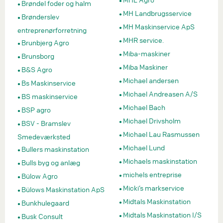
Brøndel foder og halm
MH Landbrugsservice
Brønderslev
MH Maskinservice ApS
entreprenørforretning
MHR service.
Brunbjerg Agro
Miba-maskiner
Brunsborg
Miba Maskiner
B&S Agro
Michael andersen
Bs Maskinservice
Michael Andreasen A/S
BS maskinservice
Michael Bach
BSP agro
Michael Drivsholm
BSV - Bramslev
Michael Lau Rasmussen
Smedeværksted
Michael Lund
Bullers maskinstation
Michaels maskinstation
Bulls byg og anlæg
michels entreprise
Bülow Agro
Micki’s markservice
Bülows Maskinstation ApS
Midtals Maskinstation
Bunkhulegaard
Midtals Maskinstation I/S
Busk Consult