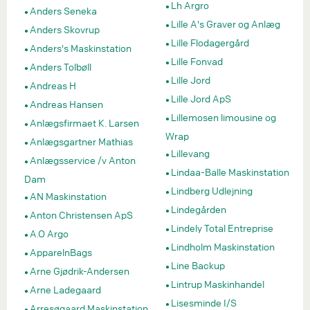
Lh Argro
Anders Seneka
Lille A's Graver og Anlæg
Anders Skovrup
Lille Flodagergård
Anders's Maskinstation
Lille Fonvad
Anders Tolbøll
Lille Jord
Andreas H
Lille Jord ApS
Andreas Hansen
Lillemosen limousine og
Anlægsfirmaet K. Larsen
Wrap
Anlægsgartner Mathias
Lillevang
Anlægsservice /v Anton
Lindaa-Balle Maskinstation
Dam
Lindberg Udlejning
AN Maskinstation
Lindegården
Anton Christensen ApS
Lindely Total Entreprise
A.O Argo
Lindholm Maskinstation
ApparelnBags
Line Backup
Arne Gjødrik-Andersen
Lintrup Maskinhandel
Arne Ladegaard
Lisesminde I/S
Arresøgaard Maskinstation