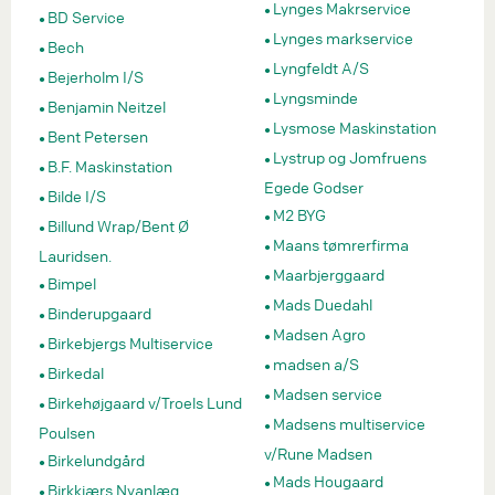
Lynges Makrservice
BD Service
Lynges markservice
Bech
Lyngfeldt A/S
Bejerholm I/S
Lyngsminde
Benjamin Neitzel
Lysmose Maskinstation
Bent Petersen
Lystrup og Jomfruens
B.F. Maskinstation
Egede Godser
Bilde I/S
M2 BYG
Billund Wrap/Bent Ø
Maans tømrerfirma
Lauridsen.
Maarbjerggaard
Bimpel
Mads Duedahl
Binderupgaard
Madsen Agro
Birkebjergs Multiservice
madsen a/S
Birkedal
Madsen service
Birkehøjgaard v/Troels Lund
Madsens multiservice
Poulsen
v/Rune Madsen
Birkelundgård
Mads Hougaard
Birkkjærs Nyanlæg