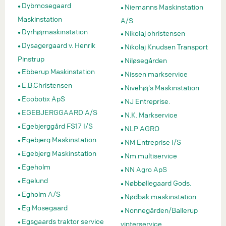
Dybmosegaard
Niemanns Maskinstation
Maskinstation
A/S
Dyrhøjmaskinstation
Nikolaj christensen
Dysagergaard v. Henrik
Nikolaj Knudsen Transport
Pinstrup
Niløsegården
Ebberup Maskinstation
Nissen markservice
E.B.Christensen
Nivehøj's Maskinstation
Ecobotix ApS
NJ Entreprise.
EGEBJERGGAARD A/S
N.K. Markservice
Egebjerggård FS17 I/S
NLP AGRO
Egebjerg Maskinstation
NM Entreprise I/S
Egebjerg Maskinstation
Nm multiservice
Egeholm
NN Agro ApS
Egelund
Nøbbøllegaard Gods.
Egholm A/S
Nødbak maskinstation
Eg Mosegaard
Nonnegården/Ballerup
Egsgaards traktor service
vinterservice