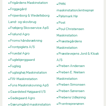
Frigårdens Maskinstation
PMN
Friggegård
maskinstation/entrepnør
Frijsenborg & Wedellsborg
Pølsmark Hø
Land- og skovbrug
Post
Frøbjerg Skovservice ApS
Poul Christensen
Frølund Agro
Maskinstation
Froms håndsrækning
Præstegårdens
Frontpiglets A/S
Maskinstation
Fruedal Agro
Præstevejens Jord & Kloak
Fuglebjerggaard
A/S
Preben Andersen
Fuglsig
Preben E. Nielsen
Fuglsighøj Maskinstation
Maskinstation
FW-Maskinstation
Preben Simonsen
Fyns Maskinskovning ApS
Preben Sørensen
Gaardsted Højgaard I/S
Prebens Udlejning
Gadegaard Agro
Pr.entreprenøren
Gærumgård maskinstation