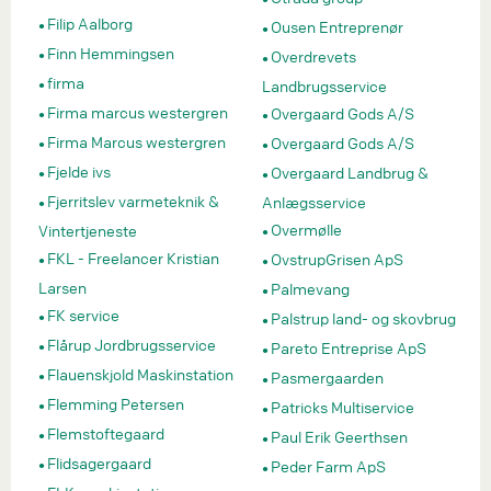
Filip Aalborg
Ousen Entreprenør
Finn Hemmingsen
Overdrevets
firma
Landbrugsservice
Firma marcus westergren
Overgaard Gods A/S
Firma Marcus westergren
Overgaard Gods A/S
Fjelde ivs
Overgaard Landbrug &
Fjerritslev varmeteknik &
Anlægsservice
Overmølle
Vintertjeneste
FKL - Freelancer Kristian
OvstrupGrisen ApS
Larsen
Palmevang
FK service
Palstrup land- og skovbrug
Flårup Jordbrugsservice
Pareto Entreprise ApS
Flauenskjold Maskinstation
Pasmergaarden
Flemming Petersen
Patricks Multiservice
Flemstoftegaard
Paul Erik Geerthsen
Flidsagergaard
Peder Farm ApS