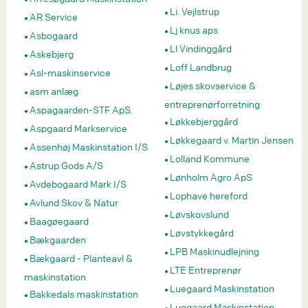
Li. Vejlstrup
AR Service
Lj knus aps
Asbogaard
Ll Vindinggård
Askebjerg
Loff Landbrug
Asl-maskinservice
Løjes skovservice &
asm anlæg
entreprenørforretning
Aspagaarden-STF ApS.
Løkkebjerggård
Aspgaard Markservice
Løkkegaard v. Martin Jensen
Assenhøj Maskinstation I/S
Lolland Kommune
Astrup Gods A/S
Lønholm Agro ApS
Avdebogaard Mark I/S
Lophave hereford
Avlund Skov & Natur
Løvskovslund
Baagøegaard
Løvstykkegård
Bækgaarden
LPB Maskinudlejning
Bækgaard - Planteavl &
LTE Entreprenør
maskinstation
Luegaard Maskinstation
Bakkedals maskinstation
Luegaard Maskinstation