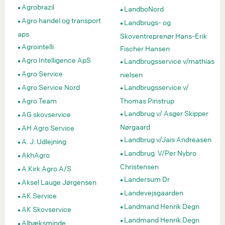
Agrobrazil
LandboNord
Agro handel og transport
Landbrugs- og
aps
Skoventreprenør Hans-Erik
Agrointelli
Fischer Hansen
Agro Intelligence ApS
Landbrugsservice v/mathias
Agro Service
nielsen
Agro Service Nord
Landbrugsservice v/
Agro Team
Thomas Pinstrup
Landbrug v/ Asger Skipper
AG skovservice
Nørgaard
AH Agro Service
Landbrug v/Jais Andreasen
A. J. Udlejning
Landbrug. V/Per Nybro
AkhAgro
Christensen
A.Kirk Agro A/S
Landersum Dr
Aksel Lauge Jørgensen
Landevejsgaarden
AK Service
Landmand Henrik Degn
AK Skovservice
Landmand Henrik Degn
Albæksminde