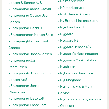
Np markservice
Jensen & Sønner A/S
NP markservice
Entreprenør benno Gosvig
NST Have & Anlæg
Entreprenør Casper Juul
Ny Brørup Maskinstation
Jensen
Nye Lundgaard
Entreprenør Danni B
Nygaard
Entreprenøren Morten Balle
Nygaard I/S
Entreprenørfirmaet Skak
Nygaard Jensen I/S
Gaarde
Nygaard's Maskinstation
Entreprenør Jacob Jensen
Nygaards Maskinstation
Entreprenør/Jan
Nygården
Rasmussen
Entreprenør Jesper Schroll
Nyhus maskinservice
Jensen ApS
NyLundgaard
Entreprenør Jonas
Nymanns Flis & Mark
Christensen
Service
Entreprenør lasse toft
Nymarks landbrugsservice
Entreprenør Lasse Toft
Obbekær