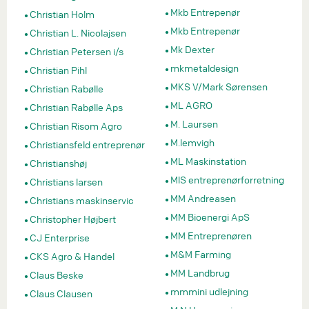
Mkb Entrepenør
Christian Holm
Mkb Entrepenør
Christian L. Nicolajsen
Mk Dexter
Christian Petersen i/s
mkmetaldesign
Christian Pihl
MKS V/Mark Sørensen
Christian Rabølle
ML AGRO
Christian Rabølle Aps
M. Laursen
Christian Risom Agro
M.lemvigh
Christiansfeld entreprenør
ML Maskinstation
Christianshøj
MlS entreprenørforretning
Christians larsen
MM Andreasen
Christians maskinservic
MM Bioenergi ApS
Christopher Højbert
MM Entreprenøren
CJ Enterprise
M&M Farming
CKS Agro & Handel
MM Landbrug
Claus Beske
mmmini udlejning
Claus Clausen