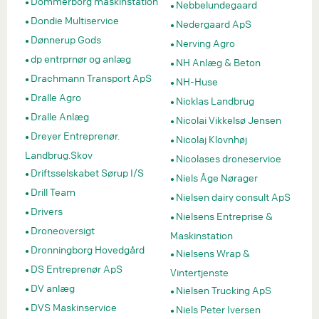
Dommerborg maskinstation
Nebbelundegaard
Dondie Multiservice
Nedergaard ApS
Dønnerup Gods
Nerving Agro
dp entrprnør og anlæg
NH Anlæg & Beton
Drachmann Transport ApS
NH-Huse
Dralle Agro
Nicklas Landbrug
Dralle Anlæg
Nicolai Vikkelsø Jensen
Dreyer Entreprenør.
Nicolaj Klovnhøj
Landbrug.Skov
Nicolases droneservice
Driftsselskabet Sørup I/S
Niels Åge Nørager
Drill Team
Nielsen dairy consult ApS
Drivers
Nielsens Entreprise &
Droneoversigt
Maskinstation
Dronningborg Hovedgård
Nielsens Wrap &
DS Entreprenør ApS
Vintertjenste
DV anlæg
Nielsen Trucking ApS
DVS Maskinservice
Niels Peter Iversen