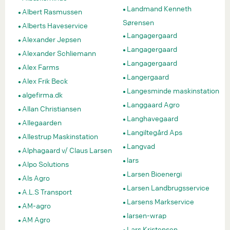
Landmand Kenneth
Albert Rasmussen
Sørensen
Alberts Haveservice
Langagergaard
Alexander Jepsen
Langagergaard
Alexander Schliemann
Langagergaard
Alex Farms
Langergaard
Alex Frik Beck
Langesminde maskinstation
algefirma.dk
Langgaard Agro
Allan Christiansen
Langhavegaard
Allegaarden
Langiltegård Aps
Allestrup Maskinstation
Langvad
Alphagaard v/ Claus Larsen
lars
Alpo Solutions
Larsen Bioenergi
Als Agro
Larsen Landbrugsservice
A.L.S Transport
Larsens Markservice
AM-agro
larsen-wrap
AM Agro
Lars Kristensen