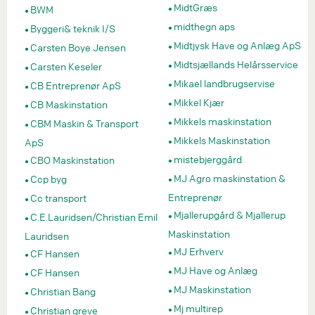
MidtGræs
BWM
midthegn aps
Byggeri& teknik I/S
Midtjysk Have og Anlæg ApS
Carsten Boye Jensen
Midtsjællands Helårsservice
Carsten Keseler
Mikael landbrugservise
CB Entreprenør ApS
Mikkel Kjær
CB Maskinstation
Mikkels maskinstation
CBM Maskin & Transport
Mikkels Maskinstation
ApS
mistebjerggård
CBO Maskinstation
MJ Agro maskinstation &
Ccp byg
Entreprenør
Cc transport
Mjallerupgård & Mjallerup
C.E.Lauridsen/Christian Emil
Maskinstation
Lauridsen
MJ Erhverv
CF Hansen
MJ Have og Anlæg
CF Hansen
MJ Maskinstation
Christian Bang
Mj multirep
Christian greve