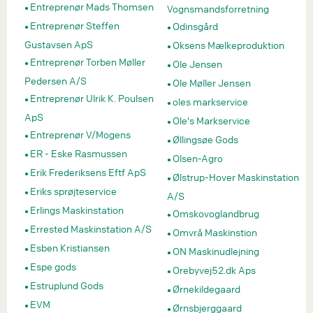
Entreprenør Mads Thomsen
Vognsmandsforretning
Entreprenør Steffen
Odinsgård
Gustavsen ApS
Oksens Mælkeproduktion
Entreprenør Torben Møller
Ole Jensen
Pedersen A/S
Ole Møller Jensen
Entreprenør Ulrik K. Poulsen
oles markservice
ApS
Ole's Markservice
Entreprenør V/Mogens
Øllingsøe Gods
ER - Eske Rasmussen
Olsen-Agro
Erik Frederiksens Eftf ApS
Ølstrup-Hover Maskinstation
Eriks sprøjteservice
A/S
Erlings Maskinstation
Omskovoglandbrug
Errested Maskinstation A/S
Omvrå Maskinstion
Esben Kristiansen
ON Maskinudlejning
Espe gods
Orebyvej52.dk Aps
Estruplund Gods
Ørnekildegaard
EVM
Ørnsbjerggaard