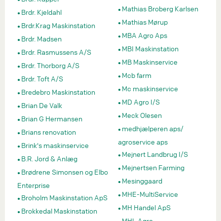
Mathias Broberg Karlsen
Brdr. Kjeldahl
Mathias Mørup
Brdr.Krag Maskinstation
MBA Agro Aps
Brdr. Madsen
MBI Maskinstation
Brdr. Rasmussens A/S
MB Maskinservice
Brdr. Thorborg A/S
Mcb farm
Brdr. Toft A/S
Mc maskinservice
Bredebro Maskinstation
MD Agro I/S
Brian De Valk
Meck Olesen
Brian G Hermansen
medhjælperen aps/
Brians renovation
agroservice aps
Brink's maskinservice
Mejnert Landbrug I/S
B.R. Jord & Anlæg
Mejnertsen Farming
Brødrene Simonsen og Elbo
Mesinggaard
Enterprise
MHE-MultiService
Broholm Maskinstation ApS
MH Handel ApS
Brokkedal Maskinstation
MHL Agro