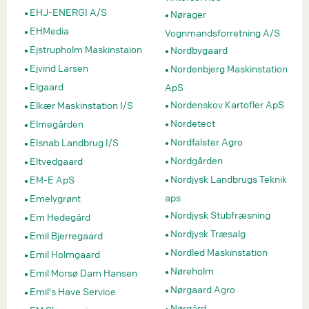
EHJ-ENERGI A/S
Nørager
EHMedia
Vognmandsforretning A/S
Ejstrupholm Maskinstaion
Nordbygaard
Ejvind Larsen
Nordenbjerg Maskinstation
Elgaard
ApS
Nordenskov Kartofler ApS
Elkær Maskinstation I/S
Nordetect
Elmegården
Nordfalster Agro
Elsnab Landbrug I/S
Nordgården
Eltvedgaard
Nordjysk Landbrugs Teknik
EM-E ApS
aps
Emelygrønt
Nordjysk Stubfræsning
Em Hedegård
Nordjysk Træsalg
Emil Bjerregaard
Nordled Maskinstation
Emil Holmgaard
Nøreholm
Emil Morsø Dam Hansen
Nørgaard Agro
Emil's Have Service
Nørgård