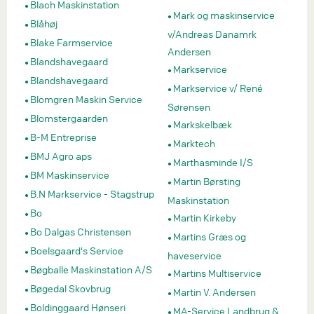
Blach Maskinstation
Mark og maskinservice
Blåhøj
v/Andreas Danamrk
Blake Farmservice
Andersen
Blandshavegaard
Markservice
Blandshavegaard
Markservice v/ René
Blomgren Maskin Service
Sørensen
Blomstergaarden
Markskelbæk
B-M Entreprise
Marktech
BMJ Agro aps
Marthasminde I/S
BM Maskinservice
Martin Børsting
B.N Markservice - Stagstrup
Maskinstation
Bo
Martin Kirkeby
Bo Dalgas Christensen
Martins Græs og
Boelsgaard's Service
haveservice
Bøgballe Maskinstation A/S
Martins Multiservice
Bøgedal Skovbrug
Martin V. Andersen
Boldinggaard Hønseri
MA-Service Landbrug &