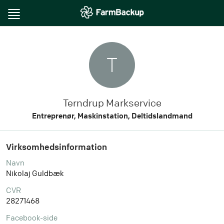
Toggle
navigation
T
Terndrup Markservice
Entreprenør, Maskinstation, Deltidslandmand
Virksomhedsinformation
Navn
Nikolaj Guldbæk
CVR
28271468
Facebook-side