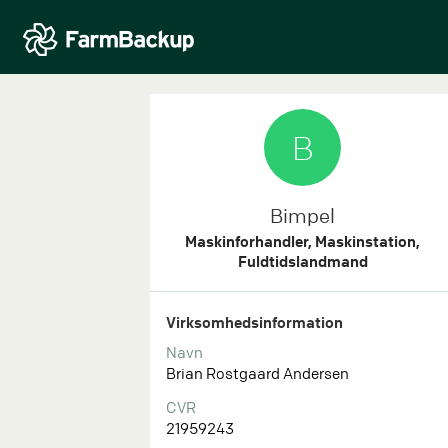
B
Bimpel
Maskinforhandler, Maskinstation,
Fuldtidslandmand
Virksomhedsinformation
Navn
Brian Rostgaard Andersen
CVR
21959243