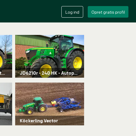
JD6170r Autopower / Autotrac ready
JD6210r - 240 HK - Autopower / Autotrac Ready
Köckerling Vector