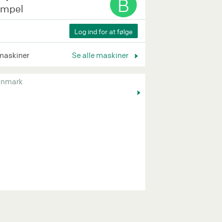
B
impel
maskiner
Se alle maskiner
nmark