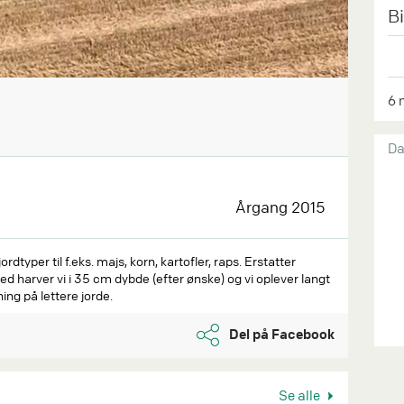
B
6 
Da
Årgang 2015
jordtyper til f.eks. majs, korn, kartofler, raps. Erstatter
ed harver vi i 35 cm dybde (efter ønske) og vi oplever langt
ng på lettere jorde.
Del på Facebook
Se alle