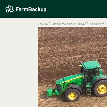
/
/
/
Forside
Jordbearbejdning
Harver
Dybdeharve