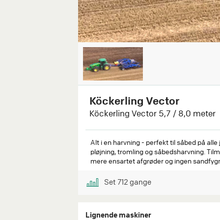
Köckerling Vector
Köckerling Vector 5,7 / 8,0 meter
Alt i en harvning - perfekt til såbed på alle 
pløjning, tromling og såbedsharvning. Tilm
mere ensartet afgrøder og ingen sandfygni
Set
712
gange
Lignende maskiner