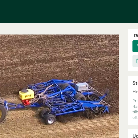
Ri
St
He
Pri
Ra
ti
eft
Ud