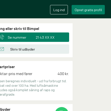
ng eller skriv til Bimpel
Se nummer
21 43 XX XX
Skriv til udbyder
artpriser
ktar-pris med fører
400 kr.
sen beregnes individuelt - ud fra forbrugt tid.
bat ved over 100 ha. Med luftsåmaskine
lbydes også komplet såning af raps og
erafgrøde.
byder