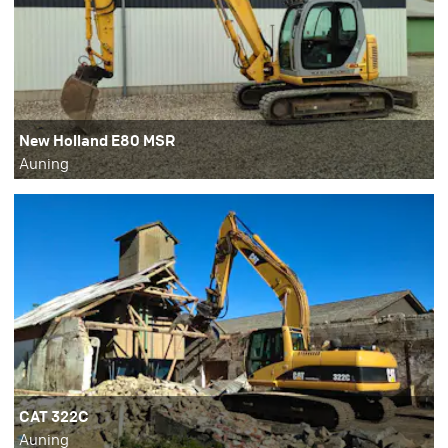
New Holland E80 MSR
Auning
CAT 322C
Auning