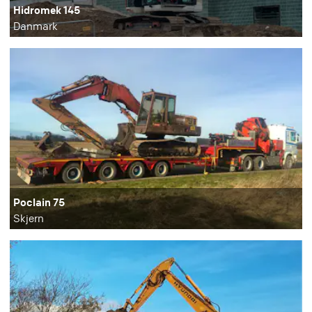
Hidromek 145
Danmark
Poclain 75
Skjern