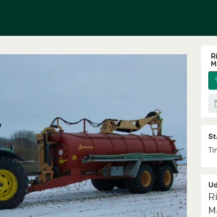
Ri
M
St
Ti
Ud
R
M