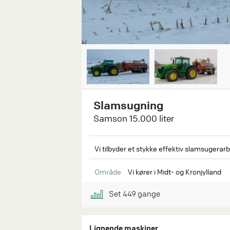
Slamsugning
Samson 15.000 liter
Vi tilbyder et stykke effektiv slamsugera
Område
Vi kører i Midt- og Kronjylland
Set
449
gange
Lignende maskiner