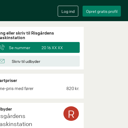
ng eller skriv til Risgårdens
askinstation
Se nummer
20 16 XX XX
Skriv til udbyder
artpriser
me-pris med fører
820 kr.
byder
R
isgårdens
askinstation