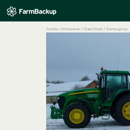
/
/
/
Forside
Entreprenør
Dræn/Kloak
Slamsugning