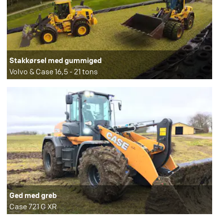
Stakkørsel med gummiged
Volvo & Case 16,5 - 21 tons
Ged med greb​
Case 721 G XR