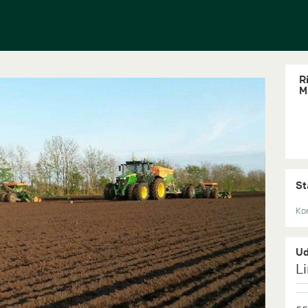
Ri
M
St
Kon
Ud
L