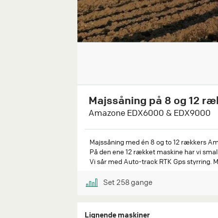
Majssåning på 8 og 12 ræ
Amazone EDX6000 & EDX9000
Majssåning med én 8 og to 12 rækkers Am
På den ene 12 rækket maskine har vi smalle 
Vi sår med Auto-track RTK Gps styrring. Ma
Set
258
gange
Lignende maskiner