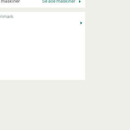
 maskiner
Se alle maskiner
nmark