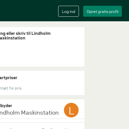
ng eller skriv til Lindholm
askinstation
artpriser
takt for pris
byder
L
indholm Maskinstation