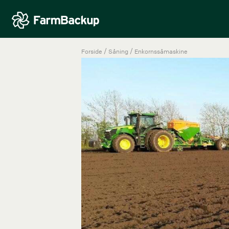
/
/
Forside
Såning
Enkornssåmaskine