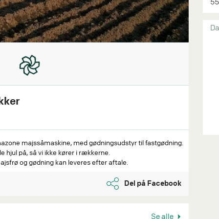
55
Da
kker
azone majssåmaskine, med gødningsudstyr til fastgødning.
hjul på, så vi ikke kører i rækkerne.
jsfrø og gødning kan leveres efter aftale.
Del på Facebook
Se alle