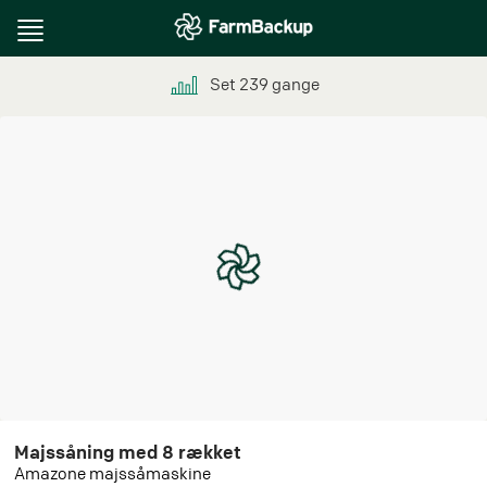
Toggle
navigation
Set
239
gange
Majssåning med 8 rækket
Amazone majssåmaskine