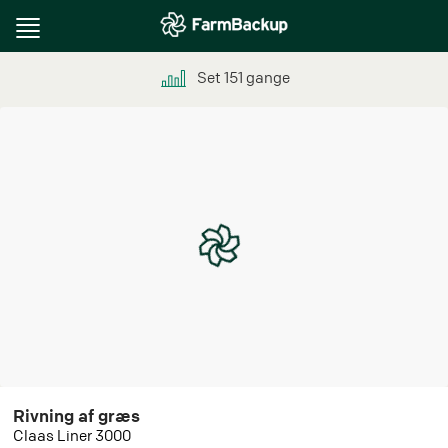
Toggle
navigation
Set
151
gange
Rivning af græs
Claas Liner 3000