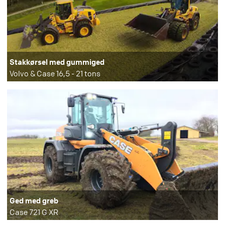
Stakkørsel med gummiged
Volvo & Case 16,5 - 21 tons
Ged med greb​
Case 721 G XR