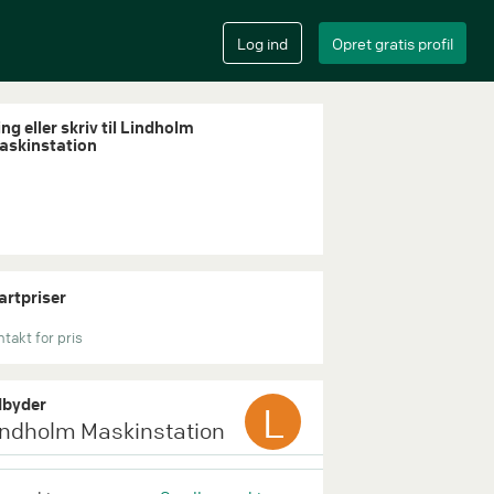
ng eller skriv til Lindholm
askinstation
artpriser
takt for pris
byder
L
indholm Maskinstation