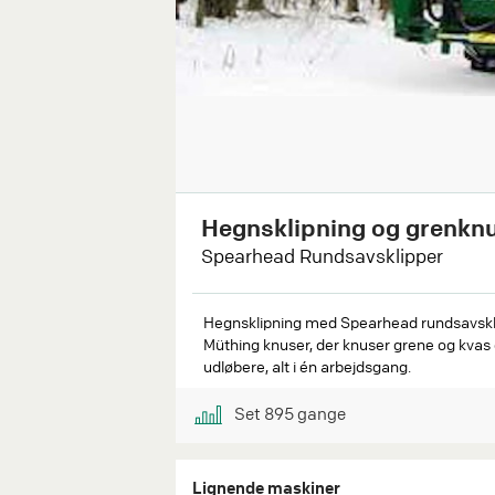
Hegnsklipning og grenkn
Spearhead Rundsavsklipper
Hegnsklipning med Spearhead rundsavsklip
Müthing knuser, der knuser grene og kvas 
udløbere, alt i én arbejdsgang.
Set
895
gange
Lignende maskiner