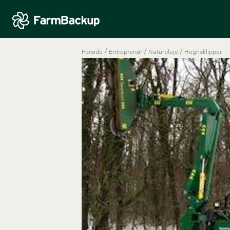
/
/
/
Forside
Entreprenør
Naturpleje
Hegnsklipper