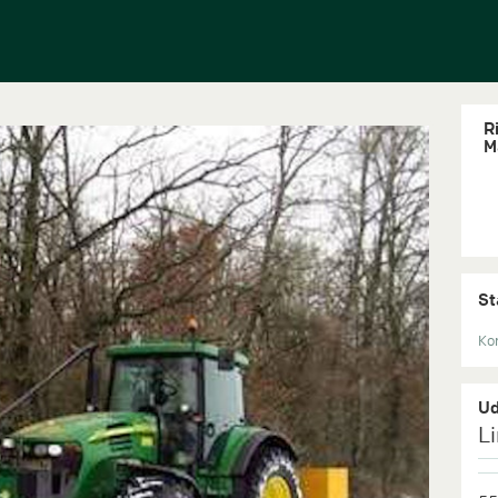
Ri
M
St
Kon
Ud
L