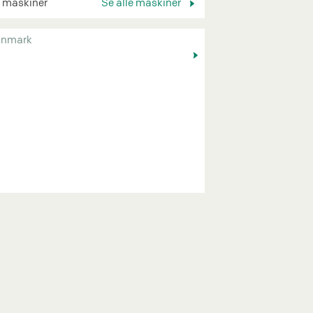
 maskiner
Se alle maskiner
nmark