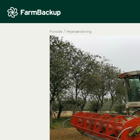
/
Forside
Mejetærskning