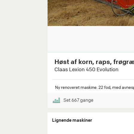
Høst af korn, raps, frøg
Claas Lexion 450 Evolution
Ny renoveret maskine. 22 fod, med avnesp
Set
667
gange
Lignende maskiner