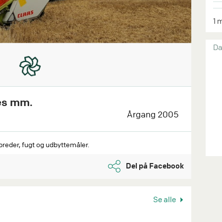
1 
Da
ræs mm.
Årgang 2005
reder, fugt og udbyttemåler.
Del på Facebook
Se alle