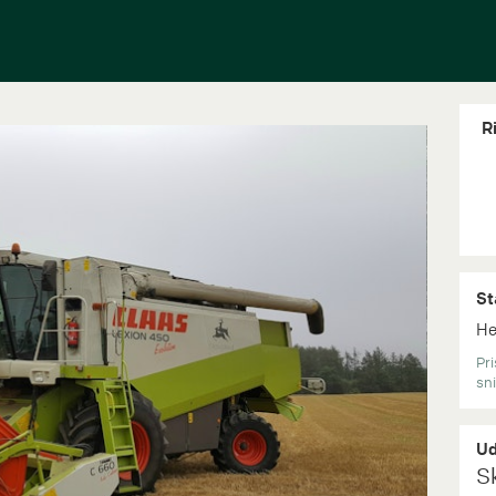
Ri
St
He
Pri
sn
Ud
S