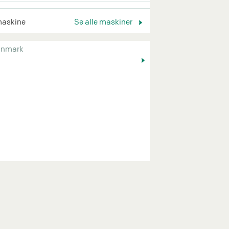
maskine
Se alle maskiner
nmark