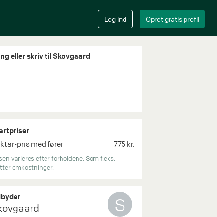
ng eller skriv til Skovgaard
artpriser
ktar-pris med fører
775 kr.
sen varieres efter forholdene. Som f.eks.
itter omkostninger.
byder
S
kovgaard