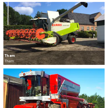
Th em
Them