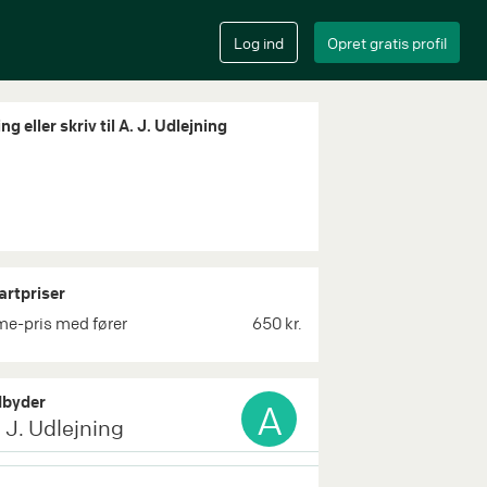
ng eller skriv til A. J. Udlejning
artpriser
me-pris med fører
650 kr.
byder
A
 J. Udlejning