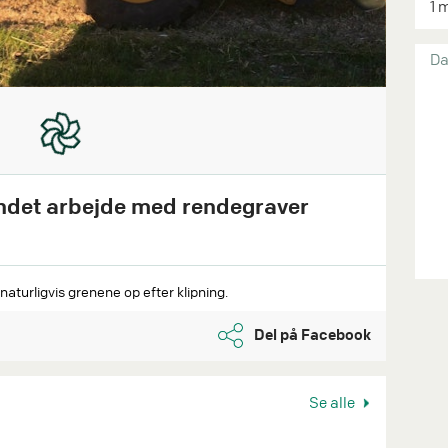
1 
Da
andet arbejde med rendegraver
naturligvis grenene op efter klipning.
Del på Facebook
Se alle