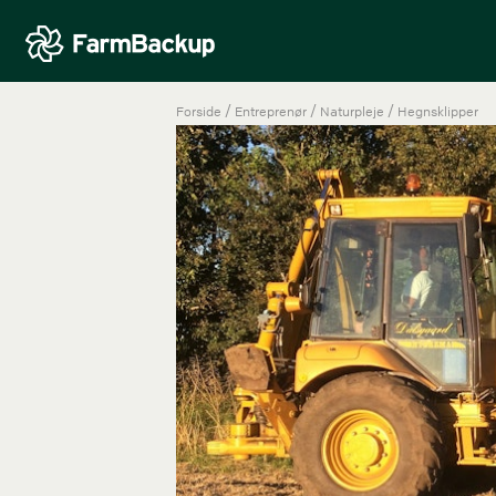
/
/
/
Forside
Entreprenør
Naturpleje
Hegnsklipper