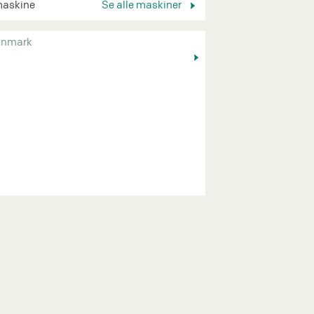
maskine
Se alle maskiner
nmark