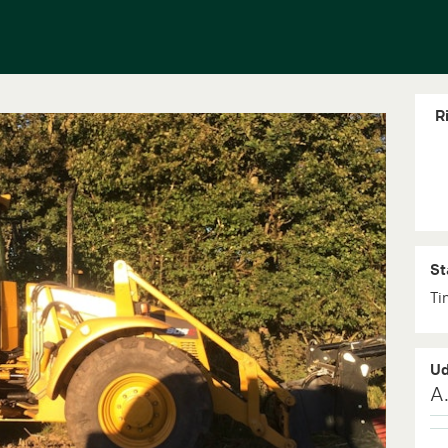
Ri
St
Ti
Ud
A.