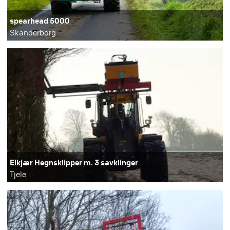
spearhead 5000
Skanderborg
Elkjær Hegnsklipper m. 3 savklinger
Tjele