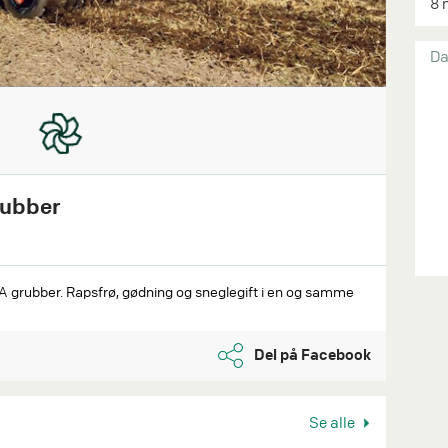
8 
Da
rubber
A grubber. Rapsfrø, gødning og sneglegift i en og samme
Del på Facebook
Se alle