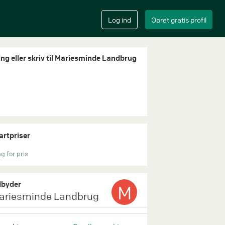
ing eller skriv til Mariesminde Landbrug
artpriser
g for pris
byder
M
ariesminde Landbrug