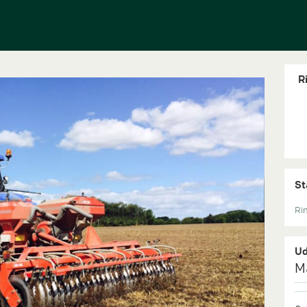
R
St
Rin
Ud
M