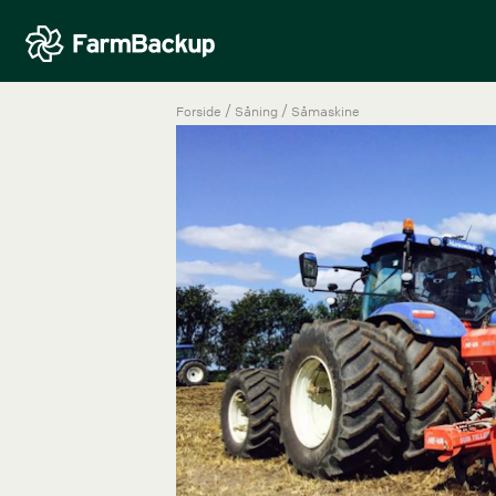
/
/
Forside
Såning
Såmaskine