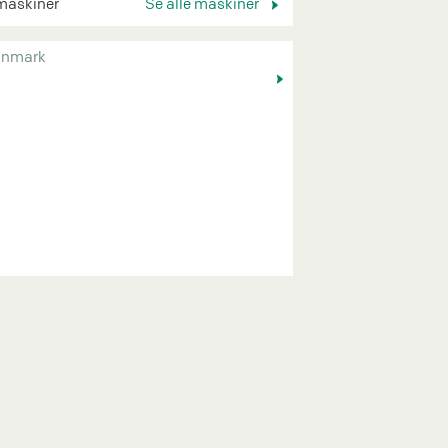
maskiner
Se alle maskiner
nmark