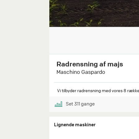
Radrensning af majs
Maschino Gaspardo
Vi tilbyder radrensning med vores 8 rækk
Set
311
gange
Lignende maskiner