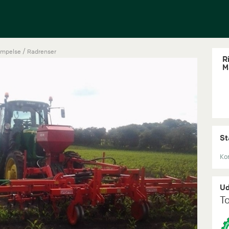
/
æmpelse
Radrenser
Ri
M
St
Kon
Ud
T