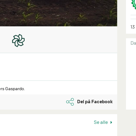
13
Da
ers Gaspardo.
Del på Facebook
Se alle