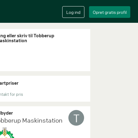
ng eller skriv til Tobberup
askinstation
artpriser
takt for pris
byder
T
obberup Maskinstation