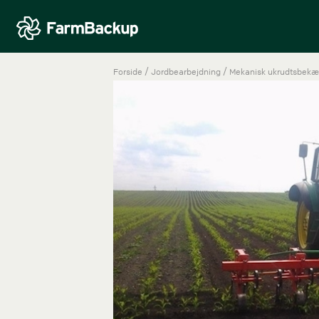
/
/
Forside
Jordbearbejdning
Mekanisk ukrudtsbek