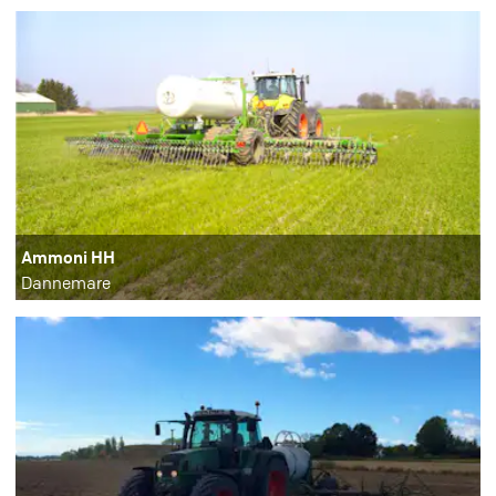
Ammoni HH
Dannemare