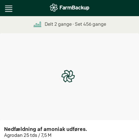
Toggle
navigation
Delt
2
gange
∙ Set
456
gange
Nedfældning af amoniak udføres.
Agrodan 25 tds / 7,5 M