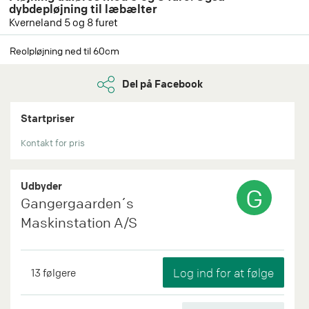
dybdepløjning til læbælter
Kverneland 5 og 8 furet
Reolpløjning ned til 60cm
Del på Facebook
Startpriser
Kontakt for pris
Udbyder
G
Gangergaarden´s
Maskinstation A/S
13
følgere