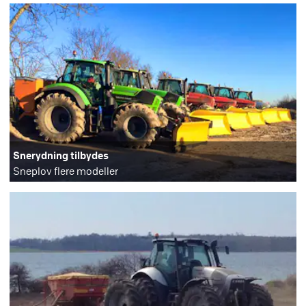
Snerydning tilbydes
Sneplov flere modeller