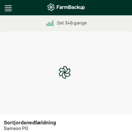
Toggle
navigation
Set
348
gange
Sortjordsnedfældning
Samson PG