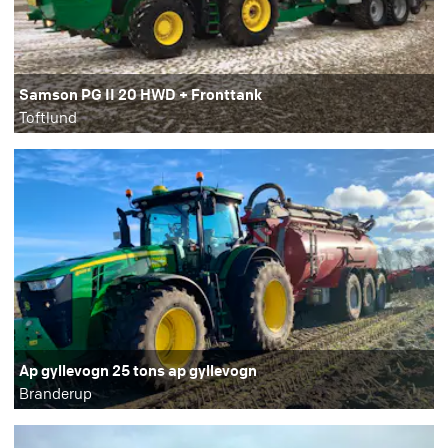
Samson PG II 20 HWD + Fronttank
Toftlund
Ap gyllevogn 25 tons ap gyllevogn
Branderup