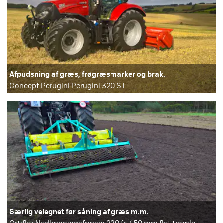
Afpudsning af græs, frøgræsmarker og brak.
Concept Perugini Perugini 320 ST
Særlig velegnet før såning af græs m.m.
Ortiflor Nedlægningsfræser 220 fx 450 mm flet tromle