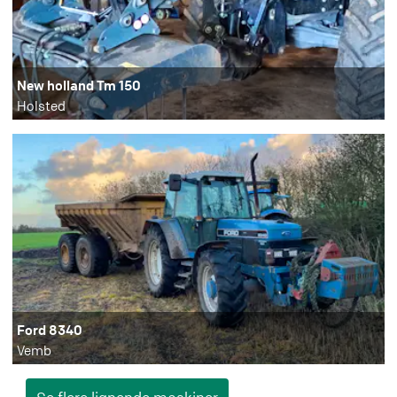
New holland Tm 150
Holsted
Ford 8340
Vemb