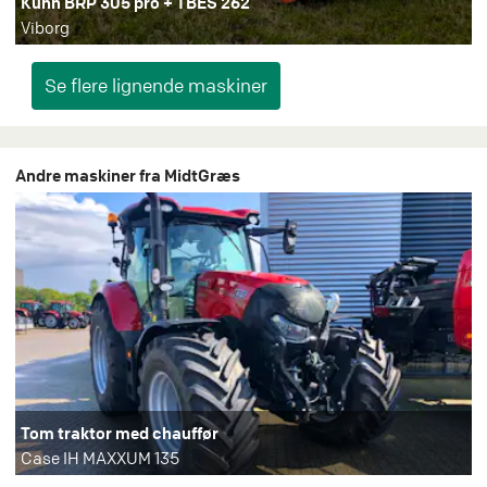
Kuhn BRP 305 pro + TBES 262
Viborg
Andre maskiner fra MidtGræs
Tom traktor med chauffør
Case IH MAXXUM 135