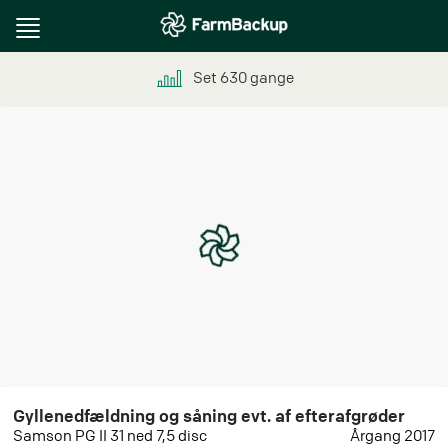
Toggle
navigation
Set
630
gange
Gyllenedfældning og såning evt. af efterafgrøder
Samson PG II 31 ned 7,5 disc
Årgang 2017