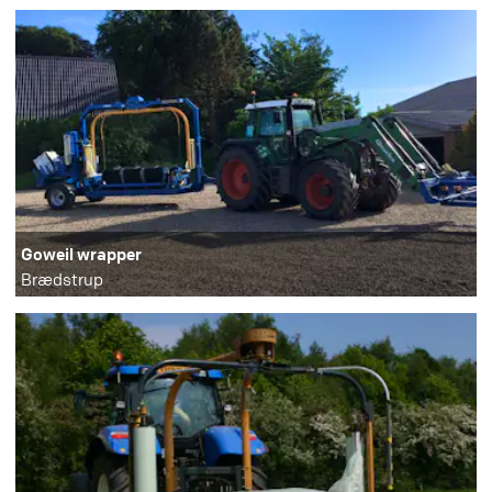
Goweil wrapper
Brædstrup