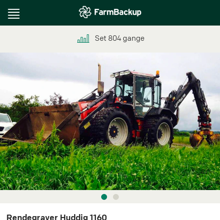
Toggle
navigation
Set
804
gange
Rendegraver Huddig 1160