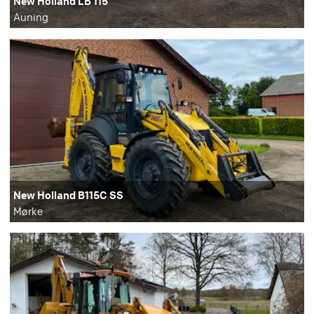
New Holland LB 115
Auning
New Holland B115C SS
Mørke