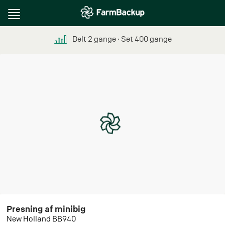
Toggle
navigation
Delt
2
gange
∙ Set
400
gange
Presning af minibig
New Holland BB940