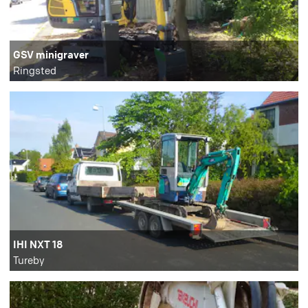
GSV minigraver
Ringsted
IHI NXT 18
Tureby