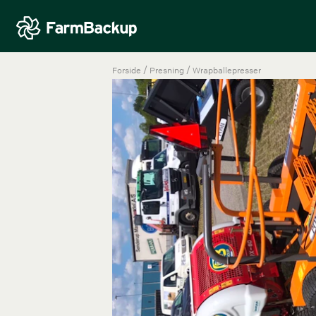
/
/
Forside
Presning
Wrapballepresser