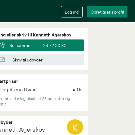
ing eller skriv til Kenneth Agerskov
Se nummer
23 72 XX XX
Skriv til udbyder
artpriser
lle-pris med fører
40 kr.
kr er ved 6 lag plastic 1,25 pr ekstra lag
stic.
byder
K
enneth Agerskov