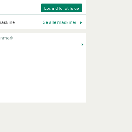
maskine
Se alle maskiner
nmark