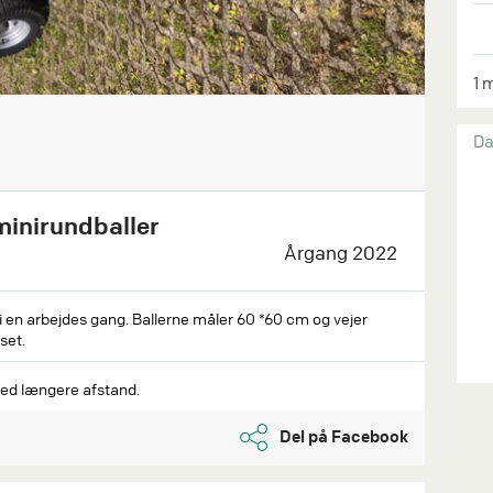
1 
Da
minirundballer
Årgang 2022
 i en arbejdes gang. Ballerne måler 60 *60 cm og vejer
set.
 ved længere afstand.
Del på Facebook