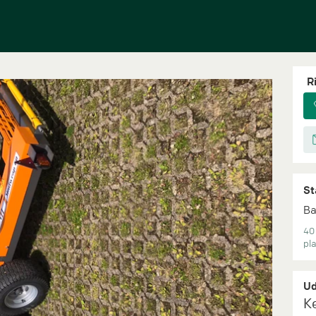
R
St
Ba
40 
pla
Ud
K