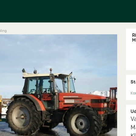
ling
R
M
St
Kon
Ud
V
M
K