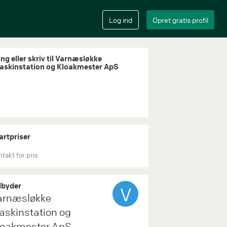
ing eller skriv til Varnæsløkke
askinstation og Kloakmester ApS
artpriser
takt for pris
byder
V
arnæsløkke
askinstation og
loakmester ApS