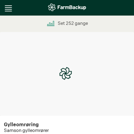
Toggle
navigation
Set
252
gange
Gylleomrøring
Samson gylleomrører