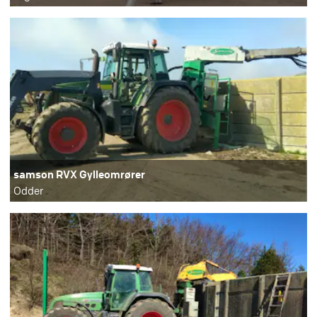
samson RVX Gylleomrører
Odder