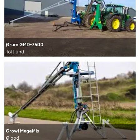
Ørum GMD-7500
Toftlund
Growi MegaMix
Ølgod