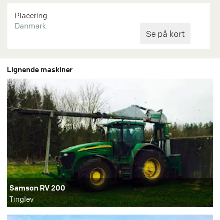
Placering
Danmark
Lignende maskiner
Samson RV 200
Tinglev