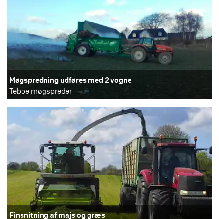
Møgspredning udføres med 2 vogne
Tebbe møgspreder
Finsnitning af majs og græs