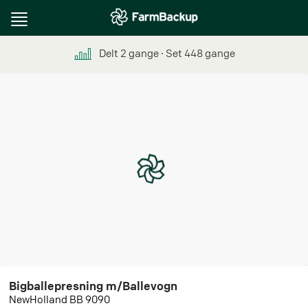
Toggle
navigation
Delt
2
gange
∙ Set
448
gange
Bigballepresning m/Ballevogn
NewHolland BB 9090