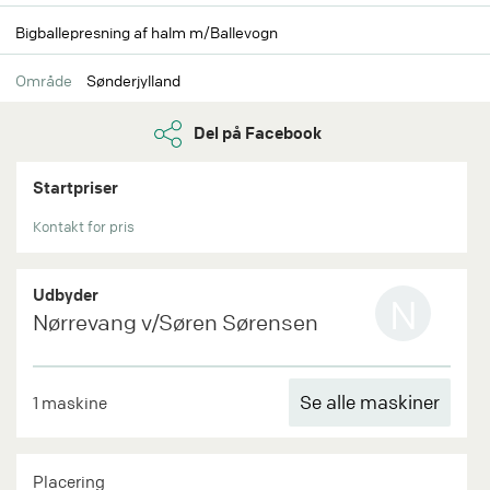
Bigballepresning af halm m/Ballevogn
Område
Sønderjylland
Del på Facebook
Startpriser
Kontakt for pris
Udbyder
N
Nørrevang v/Søren Sørensen
Se alle maskiner
1 maskine
Placering