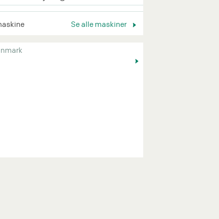
maskine
Se alle maskiner
nmark