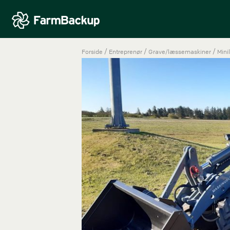
/
/
/
Forside
Entreprenør
Grave/læssemaskiner
Mini