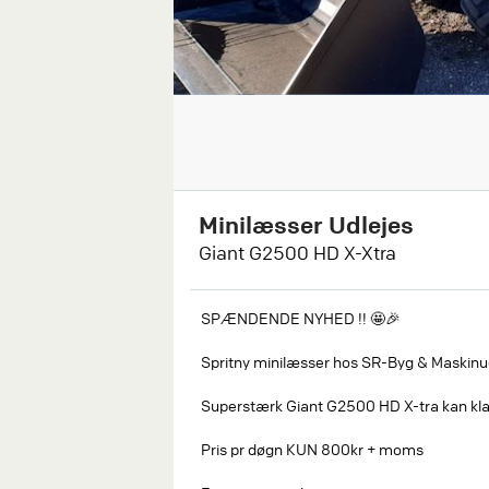
Minilæsser Udlejes
Giant G2500 HD X-Xtra
SPÆNDENDE NYHED !! 🤩🎉
Spritny minilæsser hos SR-Byg & Maskinud
Superstærk Giant G2500 HD X-tra kan klar
Pris pr døgn KUN 800kr + moms