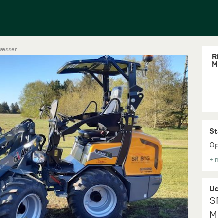
læsser
Ri
M
St
Op
+ 
Ud
S
M