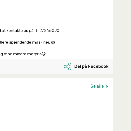
ed at kontakte os på 📱 27245090
 flere spændende maskiner. 👍
ning mod mindre merpris😀
Del på Facebook
Se alle