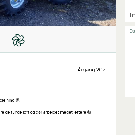
1 
Da
Årgang 2020
lejning 👏
e de tunge løft og gør arbejdet meget lettere 👍