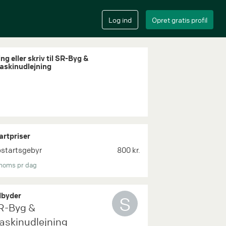
ng eller skriv til SR-Byg &
askinudlejning
artpriser
startsgebyr
800 kr.
moms pr dag
byder
S
R-Byg &
askinudlejning