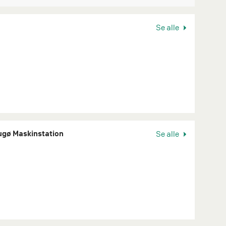
Se alle
augø Maskinstation
Se alle