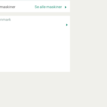
 maskiner
Se alle maskiner
nmark