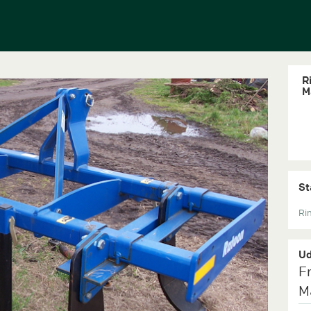
R
M
St
Rin
Ud
F
M