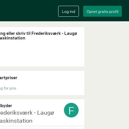
ing eller skriv til Frederiksværk - Laugø
askinstation
artpriser
g for pris.
byder
F
rederiksværk - Laugø
askinstation