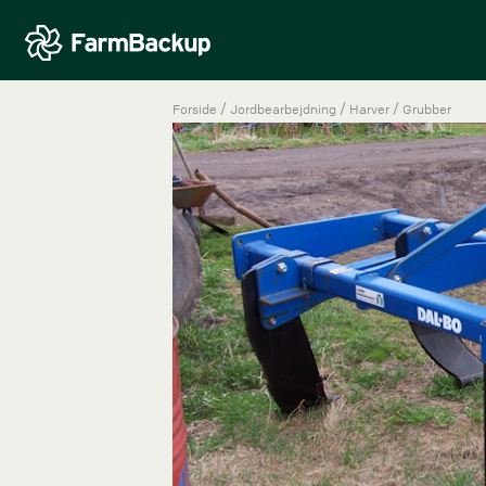
/
/
/
Forside
Jordbearbejdning
Harver
Grubber