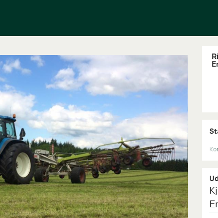
R
E
St
Kon
Ud
K
E