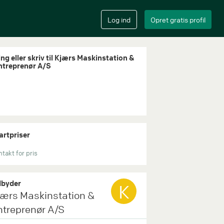
ing eller skriv til Kjærs Maskinstation &
ntreprenør A/S
artpriser
takt for pris
byder
K
jærs Maskinstation &
ntreprenør A/S