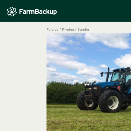
/
/
Forside
Rivning
Samler