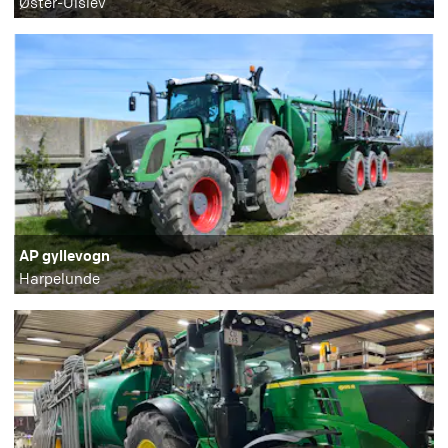
Øster-Ulslev
AP gyllevogn
Harpelunde