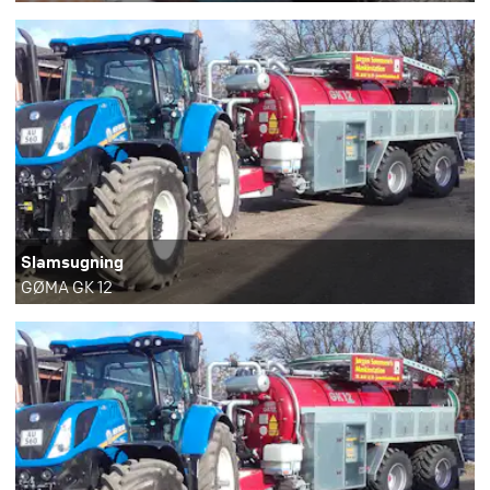
Slamsugning
GØMA GK 12