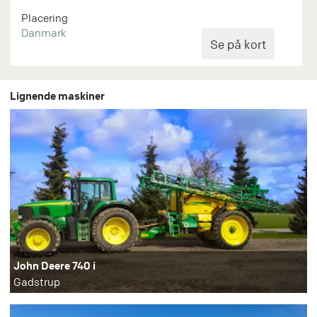
Placering
Danmark
Lignende maskiner
John Deere 740 i
Gadstrup