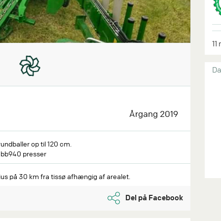
11
Da
Årgang 2019
undballer op til 120 cm.
H bb940 presser
dius på 30 km fra tissø afhængig af arealet.
Del på Facebook