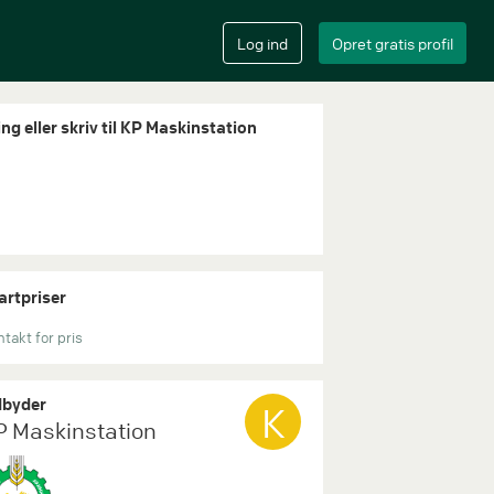
ng eller skriv til KP Maskinstation
artpriser
takt for pris
byder
K
P Maskinstation