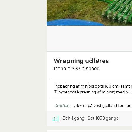
Wrapning udføres
Mchale 998 hispeed
Indpakning af minibig op til 180 cm, samt r
Tilbyder også presning af minibig med N
Område
vi kører på vestsjælland i en ra
Delt
1
gang
∙ Set
1038
gange