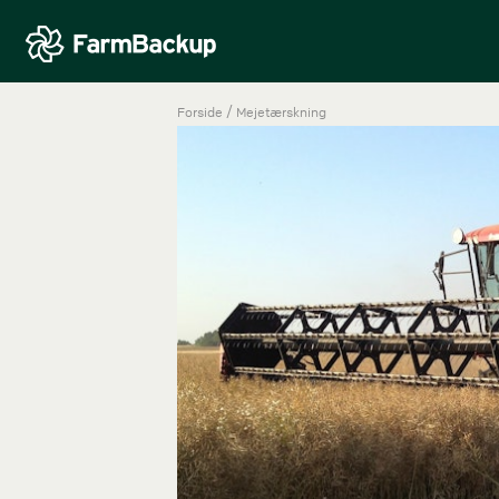
/
Forside
Mejetærskning