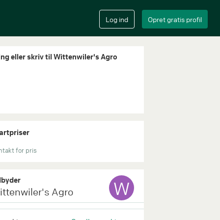
ng eller skriv til Wittenwiler's Agro
artpriser
takt for pris
byder
W
ittenwiler's Agro