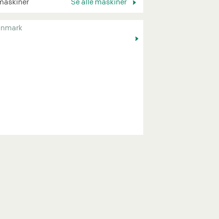
maskiner
Se alle maskiner
nmark