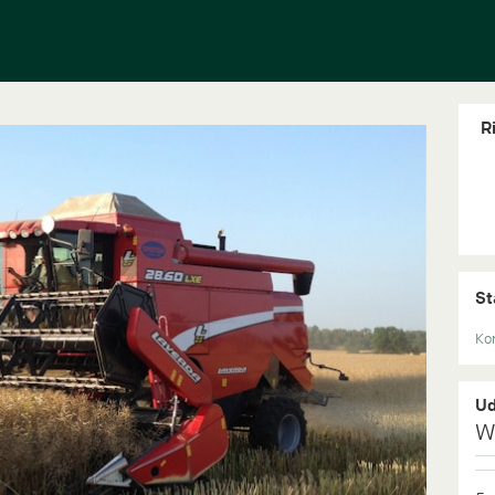
Ri
St
Kon
Ud
W