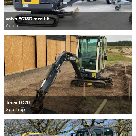
volvo EC18D med tilt
Aulum
Terex TC20
Spøttrup