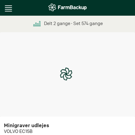
Toggle
navigation
Delt
2
gange
∙ Set
574
gange
Minigraver udlejes
VOLVO EC15B