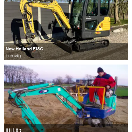
New Holland E18C
Lemvig
IHI 1,8 t