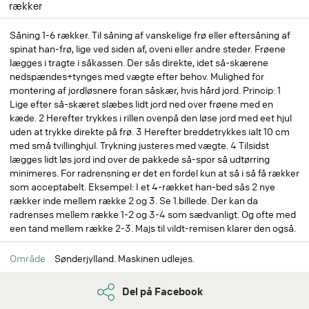
rækker
Såning 1-6 rækker. Til såning af vanskelige frø eller eftersåning af
spinat han-frø, lige ved siden af, oveni eller andre steder. Frøene
lægges i tragte i såkassen. Der sås direkte, idet så-skærene
nedspændes+tynges med vægte efter behov. Mulighed for
montering af jordløsnere foran såskær, hvis hård jord. Princip: 1
Lige efter så-skæret slæbes lidt jord ned over frøene med en
kæde. 2 Herefter trykkes i rillen ovenpå den løse jord med eet hjul
uden at trykke direkte på frø. 3 Herefter breddetrykkes ialt 10 cm
med små tvillinghjul. Trykning justeres med vægte. 4 Tilsidst
lægges lidt løs jord ind over de pakkede så-spor så udtørring
minimeres. For radrensning er det en fordel kun at så i så få rækker
som acceptabelt. Eksempel: I et 4-rækket han-bed sås 2 nye
rækker inde mellem række 2 og 3. Se 1.billede. Der kan da
radrenses mellem række 1-2 og 3-4 som sædvanligt. Og ofte med
een tand mellem række 2-3. Majs til vildt-remisen klarer den også.
Område
Sønderjylland. Maskinen udlejes.
Del på Facebook