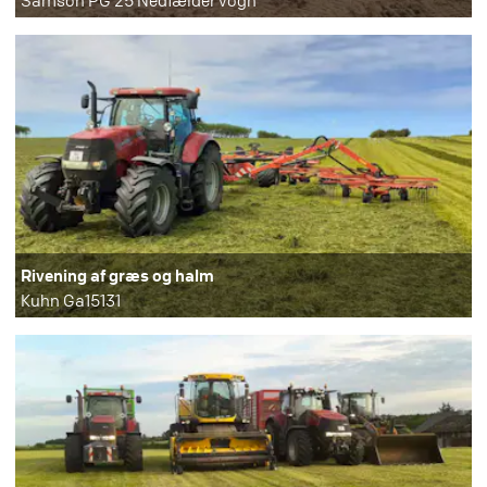
Samson PG 25 Nedfælder vogn
Rivening af græs og halm
Kuhn Ga15131