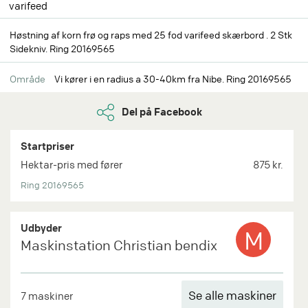
varifeed
Høstning af korn frø og raps med 25 fod varifeed skærbord . 2 Stk
Sidekniv. Ring 20169565
Område
Vi kører i en radius a 30-40km fra Nibe. Ring 20169565
Del på Facebook
Startpriser
Hektar-pris med fører
875 kr.
Ring 20169565
Udbyder
M
Maskinstation Christian bendix
Se alle maskiner
7 maskiner