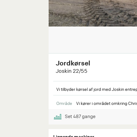
Jordkørsel
Joskin 22/55
Vi tilbyder kørsel af jord med Joskin en
Område
Vi kører i området omkring Chri
Set
487
gange
Lignende maskiner