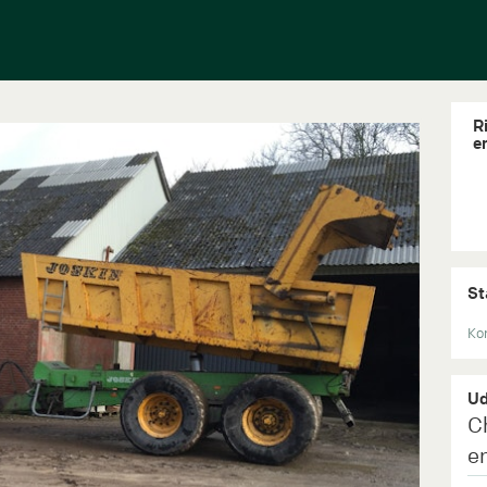
Ri
e
St
Kon
Ud
C
e