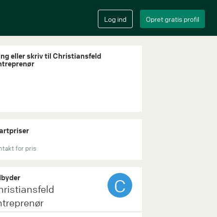
ng eller skriv til Christiansfeld
ntreprenør
artpriser
takt for pris
byder
C
hristiansfeld
ntreprenør