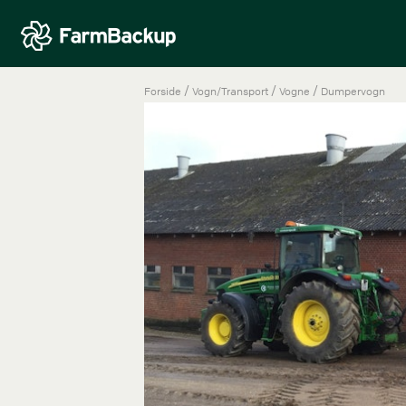
/
/
/
Forside
Vogn/Transport
Vogne
Dumpervogn