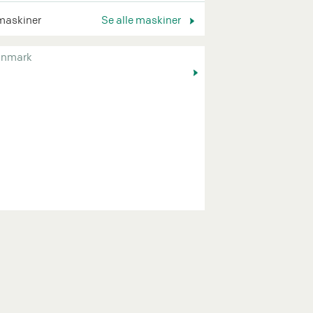
maskiner
Se alle maskiner
nmark