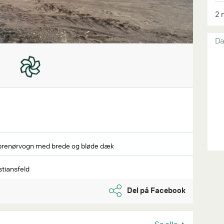
2 
Da
treprenørvogn med brede og bløde dæk
stiansfeld
Del på Facebook
Se alle