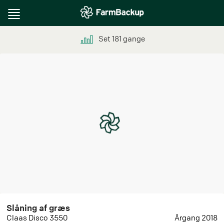
Toggle
navigation
Set
181
gange
Slåning af græs
Claas Disco 3550
Årgang 2018