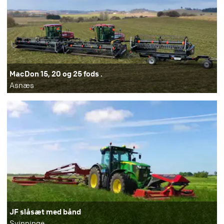
MacDon 15, 20 og 25 fods .
Asnæs
JF slåsæt med bånd
Svinninge