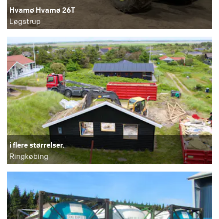
Hvamø Hvamø 26T
Løgstrup
i flere størrelser.
Ringkøbing