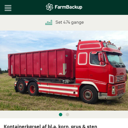
Toggle
navigation
Set
474
gange
Kontainerkørsel af bl.a. korn, grus & sten