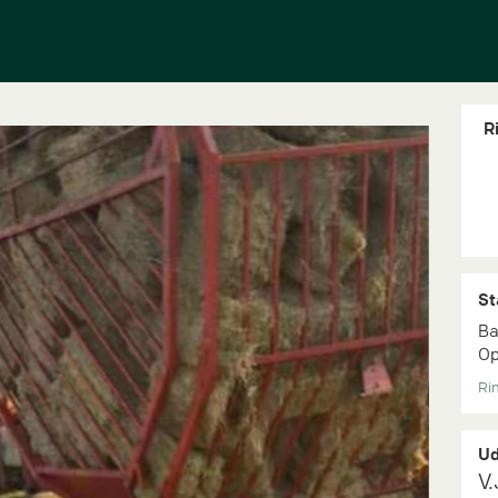
Ri
St
Ba
Op
Rin
Ud
V