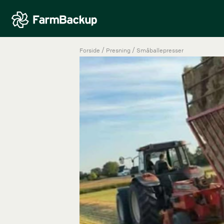
/
/
Forside
Presning
Småballepresser