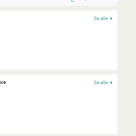
Se alle
ice
Se alle