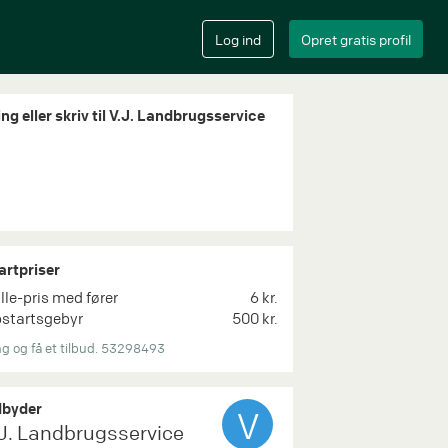
ng eller skriv til V.J. Landbrugsservice
artpriser
lle-pris med fører
6 kr.
startsgebyr
500 kr.
g og få et tilbud. 53298493
byder
V
.J. Landbrugsservice