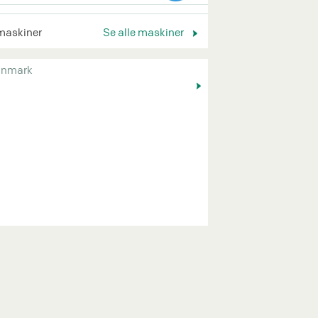
maskiner
Se alle maskiner
nmark