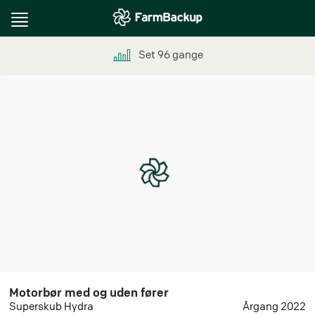
Toggle
navigation
Set
96
gange
Motorbør med og uden fører
Superskub Hydra
Årgang 2022