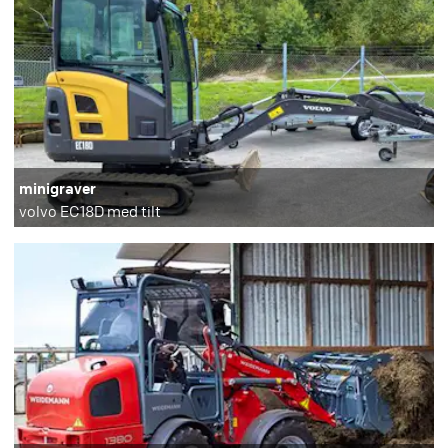
minigraver
volvo EC18D med tilt