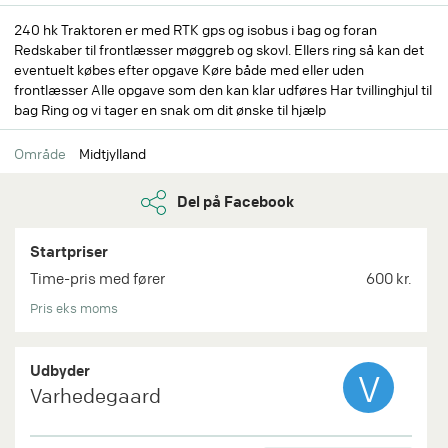
240 hk Traktoren er med RTK gps og isobus i bag og foran
Redskaber til frontlæsser møggreb og skovl. Ellers ring så kan det
eventuelt købes efter opgave Køre både med eller uden
frontlæsser Alle opgave som den kan klar udføres Har tvillinghjul til
bag Ring og vi tager en snak om dit ønske til hjælp
Område
Midtjylland
Del på Facebook
Startpriser
Time-pris med fører
600 kr.
Pris eks moms
Udbyder
V
Varhedegaard